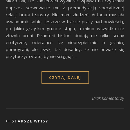
skoro tak, nie zamierzała wywierać wpływu na czytelnika
poprzez serwowanie mu z premedytacją specyficznej
relacji brata i siostry. Nie mam złudzeń, Autorka musiała
uświadomić sobie, jeszcze w trakcie pracy nad powieścią,
po jakim grząskim gruncie stąpa, a mimo wszystko nie
złożyła broni. Pikanterii historii dodają nie tylko sceny
erotyczne, ocierające się niebezpiecznie o granicę
pornografii, ale język, tak dosadny, że nie odważę się
przytoczyć cytatu, by nie ściągnąć…
CZYTAJ DALEJ
Brak komentarzy
STARSZE WPISY