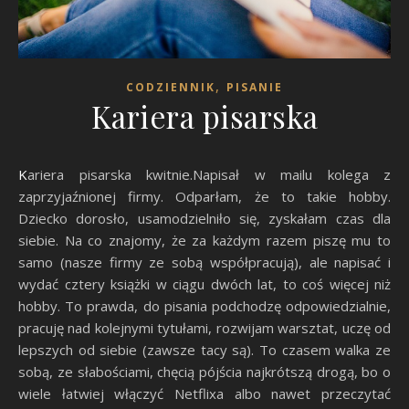
,
CODZIENNIK
PISANIE
Kariera pisarska
Kariera pisarska kwitnie.Napisał w mailu kolega z
zaprzyjaźnionej firmy. Odparłam, że to takie hobby.
Dziecko dorosło, usamodzielniło się, zyskałam czas dla
siebie. Na co znajomy, że za każdym razem piszę mu to
samo (nasze firmy ze sobą współpracują), ale napisać i
wydać cztery książki w ciągu dwóch lat, to coś więcej niż
hobby. To prawda, do pisania podchodzę odpowiedzialnie,
pracuję nad kolejnymi tytułami, rozwijam warsztat, uczę od
lepszych od siebie (zawsze tacy są). To czasem walka ze
sobą, ze słabościami, chęcią pójścia najkrótszą drogą, bo o
wiele łatwiej włączyć Netflixa albo nawet przeczytać