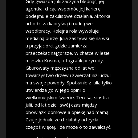
Gdy gwiazda Julii zaczyna blednąć, jej
agentka, chcąc wspomóc jej karierę,
podejmuje zakulisowe działania. Aktorka
uchodzi za kapryśną i trudną we
współpracy. Kolejna rola wywołuje
medialną burzę. Julia zaszywa się na wsi
u przyjaciółki, gdzie zamierza
przeczekać najgorsze. W chatce w lesie
mieszka Kosma, fotografik przyrody.
Gburowaty mężczyzna od lat woli
towarzystwo drzew i zwierząt niż ludzi. I
ma swoje powody. Spotkanie z Julią tylko
utwierdza go w jego opinii o
wielkomiejskim świecie. Teresa, siostra
Julii, od lat dzieli swój czas między
obowiązki domowe a opiekę nad mamą.
Czuje jednak, że chciałaby od życia
czegoś więcej. I że może o to zawalczyć.