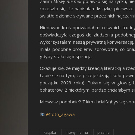
Zanim
Mowy nie ma!
pojawiło się na rynku, nie
rozeszło się, że napisałam książkę, pierwsze 
światło dzienne skrywane przez nich najczarnie
Niedawno ktoś opowiadał mi o swoich trudnyc
doświadczyła czegoś do złudzenia podobneg
wykorzystałam naszą prywatną konwersację. 
miała podobne problemy zdrowotne, co ona. N
gdyby stała się inspiracją.
Okazuje się, że między kreacją literacką a rz
Łapię się na tym, że przejeżdżając koło pe
początku 2023 roku). Pukam się w głowę, b
bohaterów. Z niektórymi bardzo chciałabym s
Miewasz podobnie? Z kim chciał(a)byś się spo
@foto_agawa
książka
mowy nie ma
pisanie