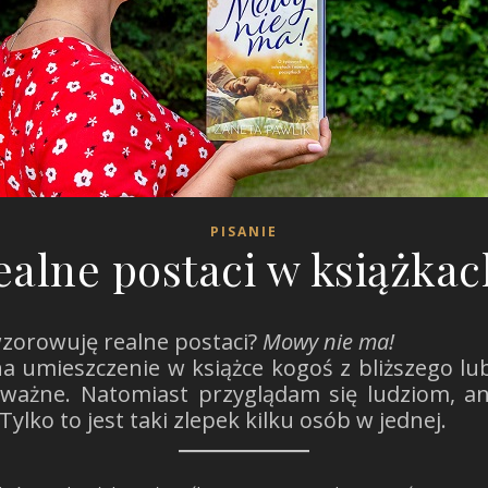
PISANIE
ealne postaci w książkac
wzorowuję realne postaci?
Mowy nie ma!
a umieszczenie w książce kogoś z bliższego lub
ozważne. Natomiast przyglądam się ludziom, a
ylko to jest taki zlepek kilku osób w jednej.