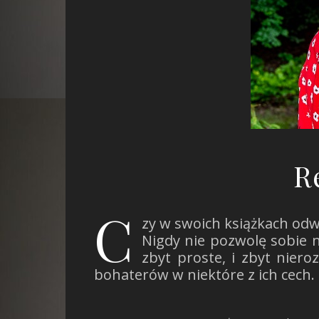
R
C
zy w swoich książkach od
Nigdy nie pozwolę sobie n
zbyt proste, i zbyt nier
bohaterów w niektóre z ich cech. T