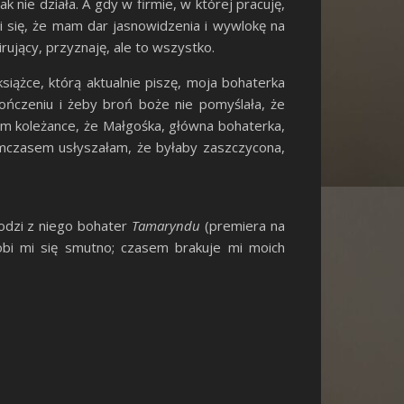
ak nie działa. A gdy w firmie, w której pracuję,
ali się, że mam dar jasnowidzenia i wywlokę na
rujący, przyznaję, ale to wszystko.
iążce, którą aktualnie piszę, moja bohaterka
ńczeniu i żeby broń boże nie pomyślała, że
m koleżance, że Małgośka, główna bohaterka,
tymczasem usłyszałam, że byłaby zaszczycona,
odzi z niego bohater
Tamaryndu
(premiera na
obi mi się smutno; czasem brakuje mi moich