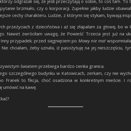
którzy odgrażali się, że jeśli przeczytają o sobie, to coś tam. To t
pytanie brzmiało, czy o korporacji. Zupełnie jakby ludzie obawi
jsze cechy charakteru. Ludzie, z którymi się stykam, bywają inspi
h przeżyciach z dzieciństwa i aż się złapałam za głowę, bo w ks
o. Nawet zwróciłam uwagę, że Powieść Trzecia jest już na uko
Inny przypadek; przed sięgnięciem po
Mowy nie ma!
wspomniała
ie chciałam, żeby uznała, iż pasożytuję na jej nieszczęściu, 
eczywistym światem przebiega bardzo cienka granica.
wnego szczególnego budynku w Katowicach, zerkam, czy nie wych
o Franek to fikcja, choć osadzona w konkretnym mieście. I r
ię umówić na kawę.
tkać?