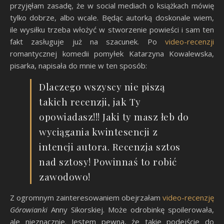
przyjęłam zasadę, że w social mediach o książkach mówię
tylko dobrze, albo wcale. Będąc autorką doskonale wiem,
ile wysiłku trzeba włożyć w stworzenie powieści i sam ten
fakt zasługuje już na szacunek. Po
video-recenzji
romantycznej komedii pomyłek Katarzyna Kowalewska,
pisarka, napisała do mnie w ten sposób:
Dlaczego wszyscy nie piszą
takich recenzji, jak Ty
opowiadasz!!! Jaki ty masz łeb do
wyciągania kwintesencji z
intencji autora. Recenzja sztos
nad sztosy! Powinnaś to robić
zawodowo!
Z ogromnym zainteresowaniem obejrzałam
video-recenzję
Górowianki
Anny Sikorskiej. Może odrobinkę spoilerowała,
ale nieznacznie. Jestem pewna, że takie podejście do