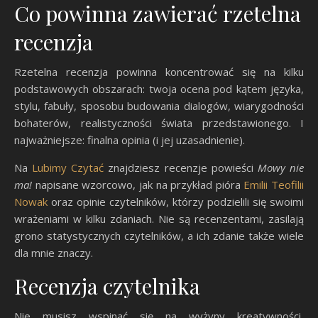
Co powinna zawierać rzetelna
recenzja
Rzetelna recenzja powinna koncentrować się na kilku
podstawowych obszarach: twoja ocena pod kątem języka,
stylu, fabuły, sposobu budowania dialogów, wiarygodności
bohaterów, realistyczności świata przedstawionego. I
najważniejsze: finalna opinia (i jej uzasadnienie).
Na
Lubimy Czytać
znajdziesz recenzje powieści
Mowy nie
ma!
napisane wzorcowo, jak na przykład pióra
Emilii Teofilii
Nowak
oraz opinie czytelników, którzy podzielili się swoimi
wrażeniami w kilku zdaniach. Nie są recenzentami, zasilają
grono statystycznych czytelników, a ich zdanie także wiele
dla mnie znaczy.
Recenzja czytelnika
Nie musisz wspinać się na wyżyny kreatywności,