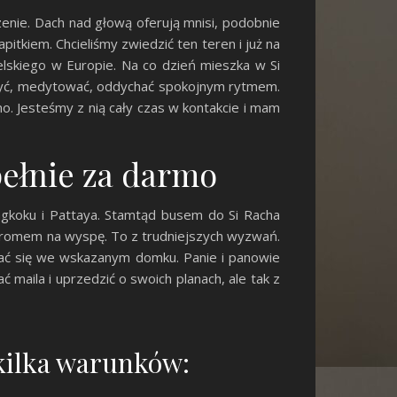
zenie. Dach nad głową oferują mnisi, podobnie
tkiem. Chcieliśmy zwiedzić ten teren i już na
lskiego w Europie. Na co dzień mieszka w Si
aszyć, medytować, oddychać spokojnym rytmem.
o. Jesteśmy z nią cały czas w kontakcie i mam
pełnie za darmo
angkoku i Pattaya. Stamtąd busem do Si Racha
 promem na wyspę. To z trudniejszych wyzwań.
wać się we wskazanym domku. Panie i panowie
aila i uprzedzić o swoich planach, ale tak z
 kilka warunków: