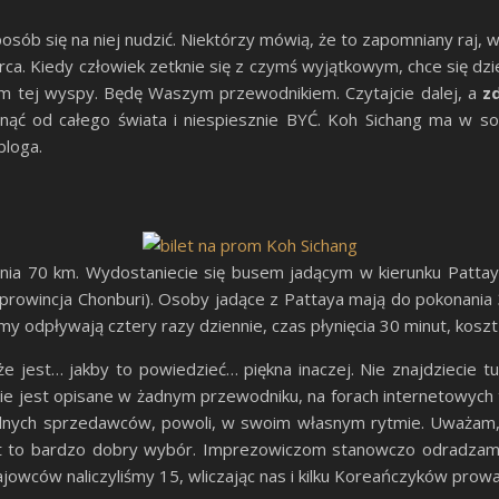
posób się na niej nudzić. Niektórzy mówią, że to zapomniany raj,
a. Kiedy człowiek zetknie się z czymś wyjątkowym, chce się dzie
m tej wyspy. Będę Waszym przewodnikiem. Czytajcie dalej, a
z
nąć od całego świata i niespiesznie BYĆ. Koh Sichang ma w sobi
bloga.
nia 70 km. Wydostaniecie się busem jadącym w kierunku Pattay
(prowincja Chonburi). Osoby jadące z Pattaya mają do pokonania 
my odpływają cztery razy dziennie, czas płynięcia 30 minut, koszt 
e jest… jakby to powiedzieć… piękna inaczej. Nie znajdziecie t
nie jest opisane w żadnym przewodniku, na forach internetowych t
alnych sprzedawców, powoli, w swoim własnym rytmie. Uważam, 
est to bardzo dobry wybór. Imprezowiczom stanowczo odradzam.
owców naliczyliśmy 15, wliczając nas i kilku Koreańczyków prowa