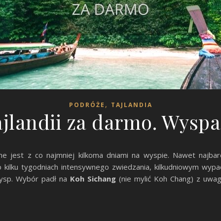
,
PODRÓŻE
TAJLANDIA
jlandii za darmo. Wysp
ne jest z co najmniej kilkoma dniami na wyspie. Nawet najbard
Po kilku tygodniach intensywnego zwiedzania, kilkudniowym w
wysp. Wybór padł na
Koh Sichang
(nie mylić Koh Chang) z uwag