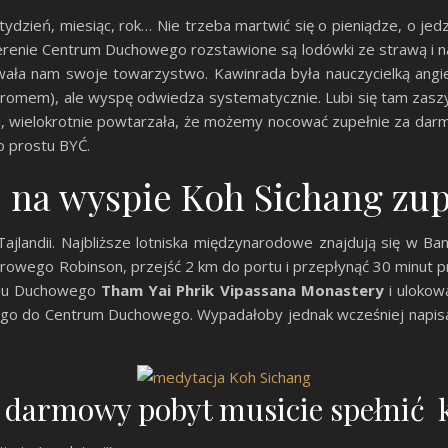
tydzień, miesiąc, rok… Nie trzeba martwić się o pieniądze, o jed
renie Centrum Duchowego rozstawione są lodówki ze strawą i napi
wała nam swoje towarzystwo. Kawinrada była nauczycielką angie
ut promem), ale wyspę odwiedza systematycznie. Lubi się tam z
i, wielokrotnie powtarzała, że możemy nocować zupełnie za darm
o prostu BYĆ.
e na wyspie Koh Sichang zu
Tajlandii. Najbliższe lotniska międzynarodowe znajdują się w B
arowego Robinson, przejść 2 km do portu i przepłynąć 30 minut
oju Duchowego
Tham Yai Phrik Vipassana Monastery
i uloko
ego do Centrum Duchowego. Wypadałoby jednak wcześniej napisać m
 na darmowy pobyt musicie spełnić