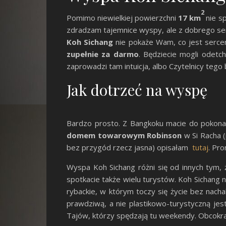
2
Pomimo niewielkiej powierzchni
17 km
nie s
zdradzam tajemnice wyspy, ale z dobrego serc
Koh Sichang
nie pokaże Wam, co jest serce
zupełnie za darmo
. Będziecie mogli odetch
zaprowadzi tam intuicja, albo Czytelnicy tego 
Jak dotrzeć na wyspę
Bardzo prosto. Z Bangkoku macie do pokona
domem towarowym Robinson
w Si Racha 
bez przygód rzecz jasna) opisałam
tutaj
. Pro
Wyspa Koh Sichang różni się od innych tym, ż
spotkacie także wielu turystów. Koh Sichang 
rybackie, w którym toczy się życie bez nach
prawdziwą, a nie plastikowo-turystyczną j
Tajów, którzy spędzają tu weekendy. Obcokraj