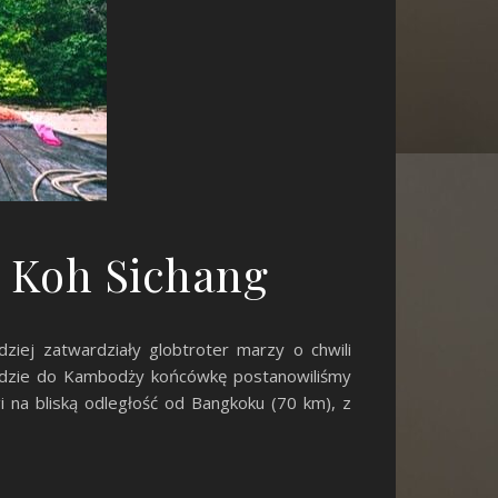
a Koh Sichang
ziej zatwardziały globtroter marzy o chwili
ypadzie do Kambodży końcówkę postanowiliśmy
i na bliską odległość od Bangkoku (70 km), z