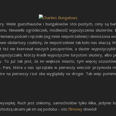
y. Wiele guesthausów i bungalowów stoi pustych, ceny są bar
omu. Niewielki ogródeczek, możliwość wypożyczenia skuterów. 
mieniana pościel i ręczniki (wg mnie niepotrzebnie) i donoszona w
akowe obdartusy czuliśmy, że niepotrzebnie tak koło nas skaczą.
ikt też nie kserował naszych paszportów, a skuter wypożyczyliś
 wypożyczalni, którzy kradli wypożyczne turystom skutery, albo 
y. To już tak jest, że im większe miasto, tym więcej oszustów (
e. Pani, która u nas sprzątała w pierwszy wieczór przyniosła mi
re na pierwszy rzut oka wyglądały na drogie. Tak więc pomimo 
ysepkę. Ruch jest znikomy, samochodów tylko kilka, jedynie lok
 chodzą ulicami jak im się podoba – oto
filmowy
dowód!