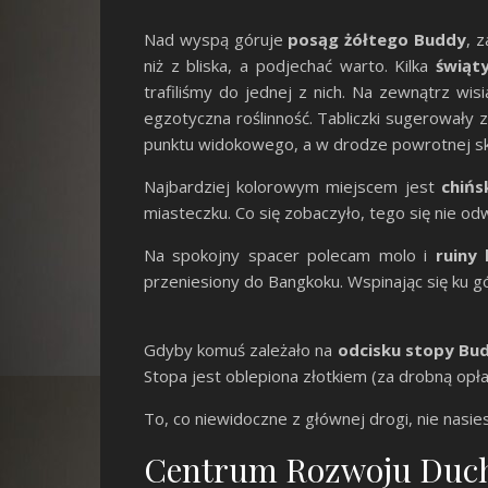
Nad wyspą góruje
posąg żółtego Buddy
, 
niż z bliska, a podjechać warto. Kilka
świąt
trafiliśmy do jednej z nich. Na zewnątrz wi
egzotyczna roślinność. Tabliczki sugerowały
punktu widokowego, a w drodze powrotnej s
Najbardziej kolorowym miejscem jest
chińs
miasteczku. Co się zobaczyło, tego się nie odwi
Na spokojny spacer polecam molo i
ruiny
przeniesiony do Bangkoku. Wspinając się ku 
Gdyby komuś zależało na
odcisku stopy Bu
Stopa jest oblepiona złotkiem (za drobną opła
To, co niewidoczne z głównej drogi, nie nasi
Centrum Rozwoju Duch