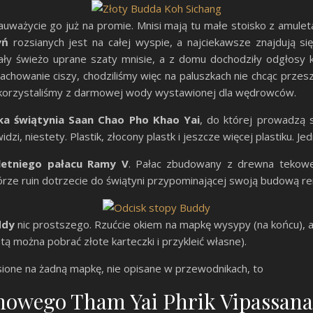
zauważycie go już na promie. Mnisi mają tu małe stoisko z amulet
yń
rozsianych jest na całej wyspie, a najciekawsze znajdują s
siały świeżo uprane szaty mnisie, a z domu dochodziły odgłosy 
 zachowanie ciszy, chodziliśmy więc na paluszkach nie chcąc prz
korzystaliśmy z darmowej wody wystawionej dla wędrowców.
ka świątynia Saan Chao Pho Khao Yai
, do której prowadzą 
dzi, niestety. Plastik, złocony plastk i jeszcze więcej plastiku. J
 letniego pałacu Ramy V
. Pałac zbudowany z drewna tekowe
górze ruin dotrzecie do świątyni przypominającej swoją budową 
ddy
nic prostszego. Rzućcie okiem na mapkę wysypy (na końcu), a 
tą można pobrać złote karteczki i przykleić własne).
esione na żadną mapkę, nie opisane w przewodnikach, to
owego Tham Yai Phrik Vipassana