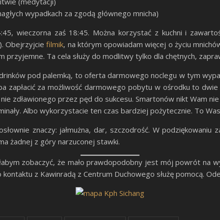
itwie (medytacji)
 nagłych wypadkach za zgodą głównego mnicha)
45, wieczorna zaś 18:45. Można korzystać z kuchni i zawarto
). Obejrzyjcie
filmik
, na którym opowiadam więcej o życiu mnichów i
iem przyjemne. Ta cela służy do modlitwy tylko dla chętnych, zapr
 i drinków pod palemką, to oferta darmowego noclegu w tym wypadk
rzeba zapłacić za możliwość darmowego pobytu w ośrodku to dwi
 nie zdławionego przez pęd do sukcesu. Smartonów nikt Wam nie 
yminały. Albo wykorzystacie ten czas bardziej pożytecznie. To Was
dosłownie znaczy: jałmużna, dar, szczodrość. W podziękowaniu za
 ma żadnej z góry narzuconej stawki.
hciałabym zobaczyć, że mało prawdopodobny jest mój powrót na wy
go kontaktu z Kawinradą z Centrum Duchowego służę pomocą. Ode