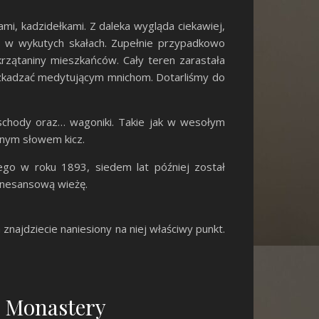
ami, kadzidełkami. Z daleka wygląda ciekawiej,
ię w wykutych skałach. Zupełnie przypadkowo
krzątaniny mieszkańców. Cały teren zarastała
eszkadzać medytującym mnichom. Dotarliśmy do
schody oraz… wagoniki. Takie jak w wesołym
ednym słowem kicz.
go w roku 1893, siedem lat później został
renesansową wieżę.
znajdziecie naniesiony na niej właściwy punkt.
 Monastery