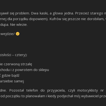
a
awił się problem. Dwa kaski, a głowa jedna. Przecież starego n
nej dla porządku dopowiem). Kufrów się jeszcze nie dorobiłam, 
dupa. Nie wlezie.
a wejdzie/
isłości – cztery):
ie czerwoną strzałę
chodu i z powrotem do sklepu
ć gdzie bądź
a/siebie samej
ne. Pozostał telefon do przyjaciela, czyli motocyklisty 
 od początku to planowałam i kiedy podjechał mój wybawiciel pr