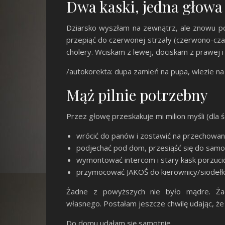
Dwa kaski, jedna głow
Dziarsko wyszłam na zewnątrz, ale znowu poj
przepiąć do czerwonej strzały (czerwono-czar
cholery. Wciskam z lewej, dociskam z prawej i 
/autokorekta: dupa zamień na pupa, wlezie n
Mąż pilnie potrzebny
Przez głowę przeskakuje mi milion myśli (dla śc
wrócić do panów i zostawić na przechowan
podjechać pod dom, przesiąść się do samo
wymontować intercom i stary kask porzuci
przymocować JAKOŚ do kierownicy/siodełk
Żadne z powyższych nie było mądre. Żad
własnego. Postałam jeszcze chwilę udając, że
Do domu udałam się samotnie.