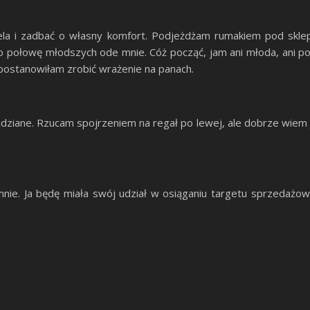
rtfela i zadbać o własny komfort. Podjeżdżam rumakiem pod skl
ołowę młodszych ode mnie. Cóż począć, jam ani młoda, ani por
 postanowiłam zrobić wrażenie na panach.
dziane. Rzucam spojrzeniem na regał po lewej, ale dobrze wiem j
ie. Ja będę miała swój udział w osiąganiu targetu sprzedażow