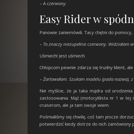
– A c
zerwony
.
Easy Rider w spód
Panowie zaniemówili. Tacy chętni do pomocy, 
–
To znaczy niezupełnie czerwony. Widziałam w I
Uśmiech! Jest uśmiech.
Chłopcom pewnie zdarza się trudny klient, ale
–
Żartowałam. Szukam modelu (pada nazwa), z 
Nie myślcie, że ja taka mądra od urodzeni
zastosowania. Mąż (motocyklista nr 1 w tej 
cruiserom, ale ja tam swoje wiem.
Pośmialiśmy się chwilę, coś tam jescze dorzu
potwierdzić kiedy dotrze do nich zamówiony