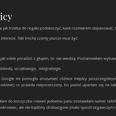
nicy
a jak trzeba do regału podskoczyć, kask rozmiarem dopasować, to 
nterecie. Taki trochę czarny jeszcze musi być.
 jak sobie poradzić z głupim, to nie wiedzą. Postanowiłam wybawić
blendą, szczękowego, integralnego.
a. Google mi pomogło zrozumieć różnice między poszczególnym
rodzinie) co prawda niepocieszony, bo ponoć uparłam się na taki
ciłam do koszyczka i nawet jednemu panu zostawiłam numer telefo
 pokrowiec, ale nie bądźmy drobiazgowi (mało spostrzegawczym