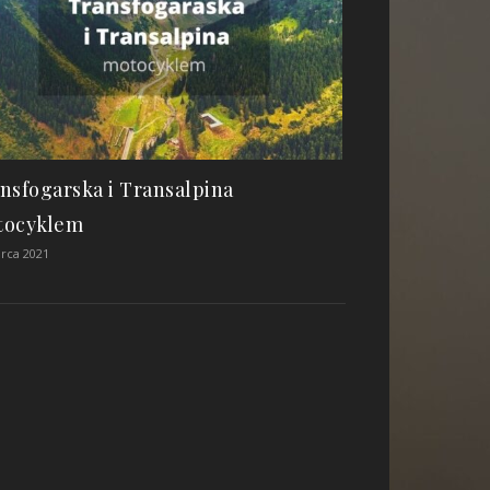
nsfogarska i Transalpina
tocyklem
rca 2021