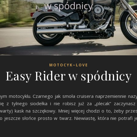
MOTOCYK~LOVE
Easy Rider w spódnicy
m motocyklu. Czarnego jak smoła cruisera naprzemiennie nazyw
ię z tylnego siodełka i nie robisz już za „plecak” zaczyn
arty) kask na szczękowy. Mniej więcej chodzi o to, żeby przes
 to jeszcze słońce prosto w twarz. Niewiastę, która nie potrafi 