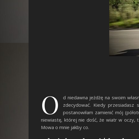
O
d niedawna jeżdżę na swoim własny
zdecydować. Kiedy przesiadasz s
postanowiłam zamienić mój (półotw
niewiastę, której nie dość, że wiatr w oczy,
Mowa o mnie jakby co.