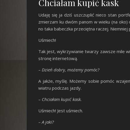
Chciałam kupić kask
Udaję się ja dziś uszczuplić nieco stan po
zmierzam ku dwóm panom w wieku (na oko) o p
no taka babeczka przeciętna raczej. Niemniej
Uśmiech!
Tak jest, wykrzywianie twarzy zawsze mile wi
stronę internetową.
–
Dzień dobry, możemy pomóc?
A jakże, myślę. Możemy sobie pomóc wzajemn
wiatru podczas jazdy.
–
Chciałam kupić kask.
Uśmiech! Jest uśmiech.
–
A jaki?