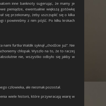
ć palcem inne banknoty sugerując, że mamy je
kowe pieniądze, ewentualnie większą gotówkę
 się przekonany, żeby uszczuplić się o kilka
i i powinniśmy z nim pójść. Po kilku krokach
 nami furtka Waldik syknął „chodźcie już”. Nie
honiemy chłopak. Wyszło na to, że to raczej
 absolutnie nie, wszystko odbyło się jakby w
mego człowieka, ale niesmak pozostał.
ia wiele historii, które przywracają wiarę w