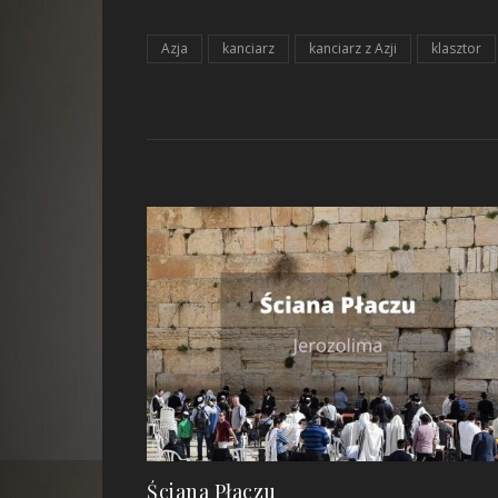
Azja
kanciarz
kanciarz z Azji
klasztor
Ściana Płaczu