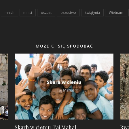
mnich
mnisi
oszust
oszustwo
świątynia
Wietnam
MOŻE CI SIĘ SPODOBAĆ
Skarb w cieniu Taj Mahal
Rwa