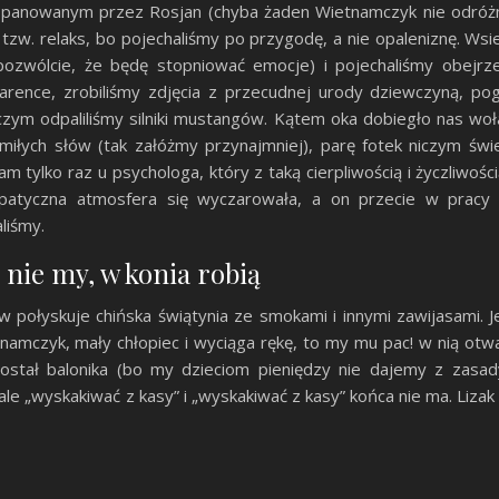
opanowanym przez Rosjan (chyba żaden Wietnamczyk nie odróżn
a tzw. relaks, bo pojechaliśmy po przygodę, a nie opaleniznę. Ws
pozwólcie, że będę stopniować emocje) i pojechaliśmy obejr
rence, zrobiliśmy zdjęcia z przecudnej urody dziewczyną, pog
czym odpaliliśmy silniki mustangów. Kątem oka dobiegło nas woła
ka miłych słów (tak załóżmy przynajmniej), parę fotek niczym św
m tylko raz u psychologa, który z taką cierpliwością i życzliwośc
atyczna atmosfera się wyczarowała, a on przecie w pracy
liśmy.
a nie my, w konia robią
połyskuje chińska świątynia ze smokami i innymi zawijasami. 
amczyk, mały chłopiec i wyciąga rękę, to my mu pac! w nią otw
Dostał balonika (bo my dzieciom pieniędzy nie dajemy z zas
le „wyskakiwać z kasy” i „wyskakiwać z kasy” końca nie ma. Lizak 