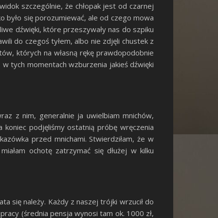
widok szczególnie, że chłopak jest od czarnej
ężko było się porozumiewać, ale od czego mowa
skliwe dźwięki, które przeszywały nas do szpiku
ili do czegoś tyłem, albo nie zdjęli chustek z
kątów, których na własną rękę prawdopodobnie
bo w tych momentach wzburzenia jakieś dźwięki
raz z nim, generalnie ja uwielbiam mnichów,
a koniec podjęliśmy ostatnią próbę wręczenia
okazówka przed mnichami. Stwierdziłam, że w
miałam ochotę zatrzymać się dłużej w kilku
ata się należy. Każdy z naszej trójki wrzucił do
 pracy (średnia pensja wynosi tam ok. 1000 zł,