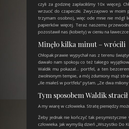
czyli za godzinę zapłaciliśmy 10x więcej). 
wrzucić do czapeczki. Zwyczajowo w moim po
trzymam osobno), więc ode mnie nie mógł lic
papierków więcej. Teraz naszemu przewodniko
pozostawił nas (kobiety) w cieniu na ławeczce
Minęło kilka minut – wrócili
Chłopak prawie wypychał nas z terenu świątyni
dawało nam spokoju co też takiego wyjątkow
Waldik mu pokazał… portfel, a ten bezceremo
zwolnionym tempie, a mój zdumiony mąż strac
„Ile miałeś w portfelu” pytam. „Ze dwa milion
Tym sposobem Waldik stracił 
A my wiarę w człowieka. Stratę pieniędzy moż
Żeby jednak nie kończyć tak pesymistycznie 
człowieka. Jak wymyślą dzień „Wszystko Do Kit