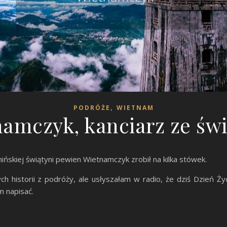
,
PODRÓŻE
WIETNAM
amczyk, kanciarz ze świ
chińskiej świątyni pewien Wietnamczyk zrobił na kilka stówek.
historii z podróży, ale usłyszałam w radio, że dziś Dzień Życ
m napisać.