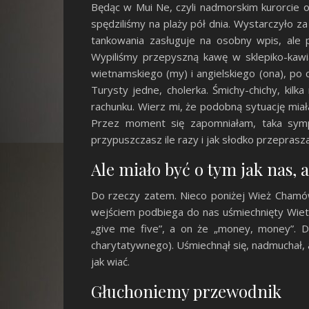
Będąc w Mui Ne, czyli nadmorskim kurorcie 
spędziliśmy na plaży pół dnia. Wystarczyło z
tankowania zasługuje na osobny wpis, ale 
Wypiliśmy przepyszną kawę w sklepiko-kawia
wietnamskiego (my) i angielskiego (ona), po 
Turysty jedne, cholerka. Śmichy-chichy, kil
rachunku. Wierz mi, że podobną sytuację miała
Przez moment się zapomniałam, taka symp
przypuszczasz ile razy i jak słodko przeprasza
Ale miało być o tym jak nas, 
Do rzeczy zatem. Nieco poniżej Wież Chamów 
wejściem podbiega do nas uśmiechnięty Wietn
„give me five”, a on że „money, money”. 
charytatywnego). Uśmiechnął się, nadmuchał, a
jak wiać.
Głuchoniemy przewodnik