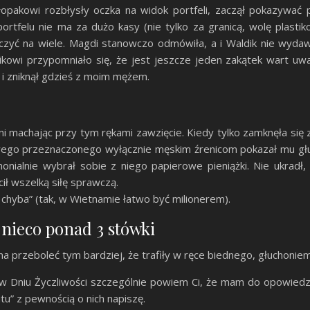
Chłopakowi rozbłysły oczka na widok portfeli, zaczął pokazywa
rtfelu nie ma za dużo kasy (nie tylko za granicą, wolę plasti
zyć na wiele. Magdi stanowczo odmówiła, a i Waldik nie wydawał
wi przypomniało się, że jest jeszcze jeden zakątek wart uwag
 i zniknął gdzieś z moim mężem.
 machając przy tym rękami zawzięcie. Kiedy tylko zamknęła się za
ego przeznaczonego wyłącznie męskim źrenicom pokazał mu głuc
nialnie wybrał sobie z niego papierowe pieniążki. Nie ukradł,
ił wszelką siłę sprawczą.
y chyba” (tak, w Wietnamie łatwo być milionerem).
nieco ponad 3 stówki
na przeboleć tym bardziej, że trafiły w ręce biednego, głuchonie
w Dniu Życzliwości szczególnie powiem Ci, że mam do opowiedzen
u” z pewnością o nich napiszę.