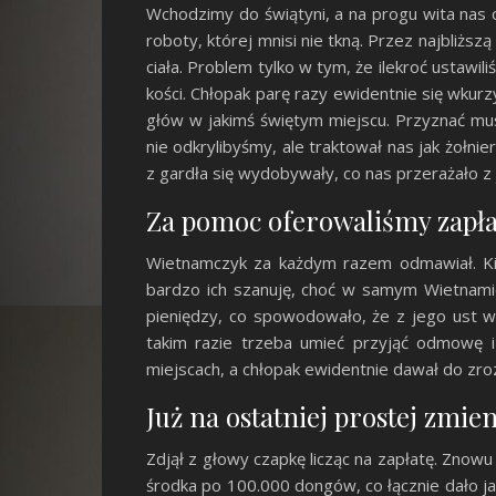
Wchodzimy do świątyni, a na progu wita nas o
roboty, której mnisi nie tkną. Przez najbliż
ciała. Problem tylko w tym, że ilekroć ustawil
kości. Chłopak parę razy ewidentnie się wkurz
głów w jakimś świętym miejscu. Przyznać mus
nie odkrylibyśmy, ale traktował nas jak żołn
z gardła się wydobywały, co nas przerażało z j
Za pomoc oferowaliśmy zapła
Wietnamczyk za każdym razem odmawiał. Kilk
bardzo ich szanuję, choć w samym Wietnamie 
pieniędzy, co spowodowało, że z jego ust w
takim razie trzeba umieć przyjąć odmowę i
miejscach, a chłopak ewidentnie dawał do zroz
Już na ostatniej prostej zmien
Zdjął z głowy czapkę licząc na zapłatę. Znowu s
środka po 100.000 dongów, co łącznie dało jak