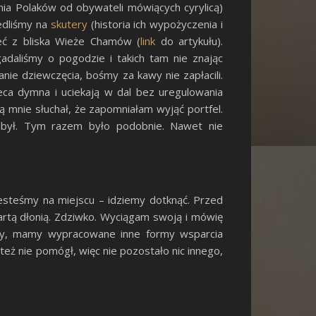
ia Polaków od obywateli mówiących cyrylicą)
iedliśmy na
skutery
(historia ich wypożyczenia i
zeć z bliska Wieże Chamów (
link
do artykułu).
adaliśmy o pogodzie i takich tam nie znając
nie dziewczęcia, bośmy za kawy nie zapłacili.
ieca dymna i uciekają w dal bez uregulowania
ią mnie słuchał, że zapomniałam wyjąć portfel.
 był. Tym razem było podobnie. Nawet nie
Jesteśmy na miejscu – idziemy dotknąć. Przed
artą dłonią. Zdziwko. Wyciągam swoją i mówię
ady, mamy wypracowane inne formy wsparcia
też nie pomógł, więc nie pozostało nic innego,