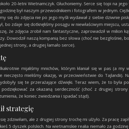
koło 20-letni Wietnamczyk. Głuchoniemy. Serce się topi na jego 
szą godzinę był naszym przewodnikiem i fotografem w jednym. Ci
iśmy się do zdjęcia nie po jego myśli wydawał z siebie dziwnie pi
ył, bo zdaje się dotknęliśmy posągu w niewłaściwym miejscu, ustaw
zę, że zdjęcia zrobił nam fantastyczne, zaprowadził w milion 
ierzy. Dowodził naszą kompanią bez słowa (choć nie bezgłośnie, 
ednej strony, a drugiej łamało serce).
tę
akrotnie mijaliśmy mnichów, którym kłaniał się w pas (a my w
nieczęsto mieliśmy okazję, w przeciwieństwie do Tajlandii). N
ydobyły się te przerażające dźwięki. Teraz wiem, że to była p
 podziękować za okazaną serdeczność (choć z drugiej strony 
umienia, że koniec zwiedzania i spadać stąd).
ił strategię
ię zdziwiłam, ale z drugiej strony trochę mi ulżyło. Za pracę zapł
ieś 5 dyszek polskich. Na wietnamskie realia niemało za godzinę