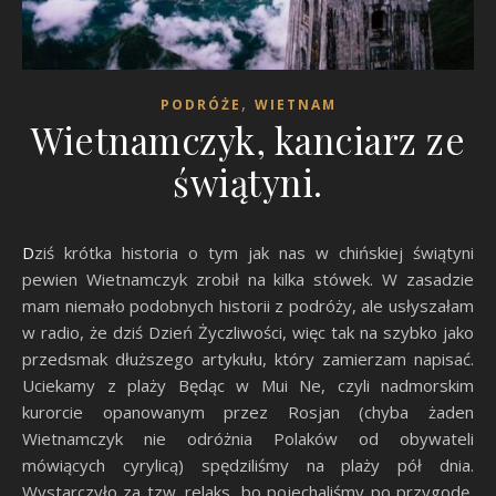
,
PODRÓŻE
WIETNAM
Wietnamczyk, kanciarz ze
świątyni.
Dziś krótka historia o tym jak nas w chińskiej świątyni
pewien Wietnamczyk zrobił na kilka stówek. W zasadzie
mam niemało podobnych historii z podróży, ale usłyszałam
w radio, że dziś Dzień Życzliwości, więc tak na szybko jako
przedsmak dłuższego artykułu, który zamierzam napisać.
Uciekamy z plaży Będąc w Mui Ne, czyli nadmorskim
kurorcie opanowanym przez Rosjan (chyba żaden
Wietnamczyk nie odróżnia Polaków od obywateli
mówiących cyrylicą) spędziliśmy na plaży pół dnia.
Wystarczyło za tzw. relaks, bo pojechaliśmy po przygodę,