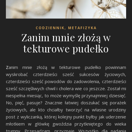
,
CODZIENNIK
METAFIZYKA
Zanim mnie złożą w
tekturowe pudełko
Zanim mnie złożą w tekturowe pudełko powinnam
wyskrobać czterdzieści sześć sukcesów życiowych,
czterdzieści sześć powodów do zadowolenia, czterdzieści
sześć szczęśliwych chwil i cholera wie co jeszcze. Został mi
niespełna miesiąc, to może wymyślę przynajmniej dziesięć.
No, pięć, pasuje? Znacznie łatwiej doszukać się porażek
życiowych, ale kto chciałby tworzyć na własne urodziny
post z wyliczanką, której kolejny punkt byłby jak uderzenie
młotkiem w główkę gwoździa przytkniętego do wieka
trumny. Przesadzam, przyznaję. Wszystko dla nadania