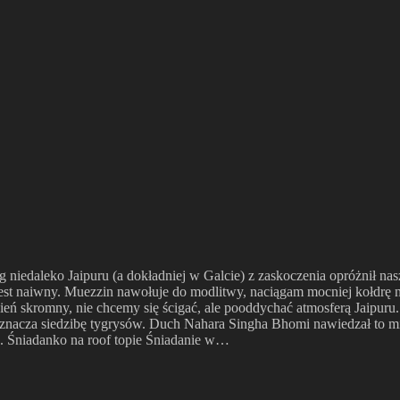
g niedaleko Jaipuru (a dokładniej w Galcie) z zaskoczenia opróżnił nas
jest naiwny. Muezzin nawołuje do modlitwy, naciągam mocniej kołdrę 
zień skromny, nie chcemy się ścigać, ale pooddychać atmosferą Jaipuru
znacza siedzibę tygrysów. Duch Nahara Singha Bhomi nawiedzał to mie
ję. Śniadanko na roof topie Śniadanie w…