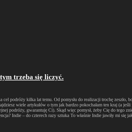
tym trzeba się liczyć.
 cel podróży kilka lat temu. Od pomysłu do realizacji trochę zeszło, bo
ajdziesz wiele artykułów o tym jak bardzo pokochałam ten kraj (a jeśli 
ejnej podróży, gwarantuję Ci). Skąd więc pomysł, żeby Cię do tego zni
cja? Indie – do czterech razy sztuka To właśnie Indie jawiły mi się j