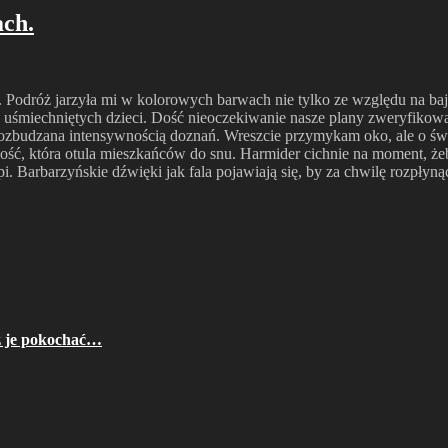
ach.
h. Podróż jarzyła mi w kolorowych barwach nie tylko ze względu na ba
 uśmiechniętych dzieci. Dość nieoczekiwanie nasze plany zweryfikował
ozbudzana intensywnością doznań. Wreszcie przymykam oko, ale o świ
ność, która otula mieszkańców do snu. Harmider cichnie na moment, ż
i. Barbarzyńskie dźwięki jak fala pojawiają się, by za chwilę rozpły
z je pokochać…