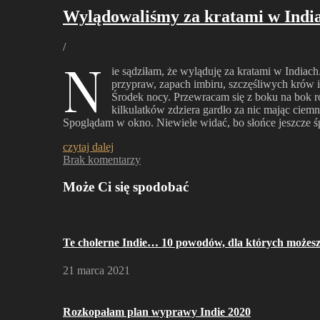
Wylądowaliśmy za kratami w Indi
/
N
ie sądziłam, że wyląduję za kratami w Indiac
przypraw, zapach imbiru, szczęśliwych krów i
Środek nocy. Przewracam się z boku na bok r
kilkulatków zdziera gardło za nic mając ciem
Spoglądam w okno. Niewiele widać, bo słońce jeszcze śp
czytaj dalej
Brak komentarzy
Może Ci się spodobać
Te cholerne Indie… 10 powodów, dla których możes
21 marca 2021
Rozkopałam plan wyprawy Indie 2020