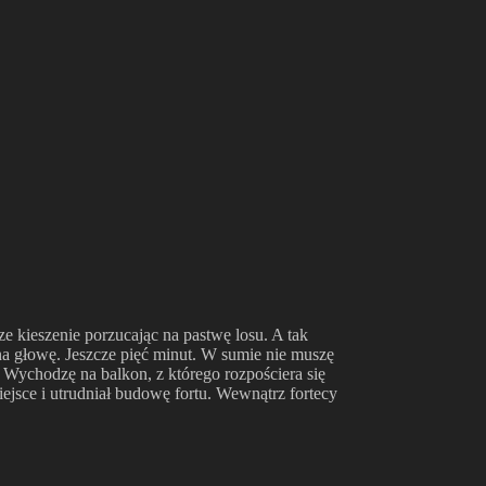
ze kieszenie porzucając na pastwę losu. A tak
na głowę. Jeszcze pięć minut. W sumie nie muszę
. Wychodzę na balkon, z którego rozpościera się
jsce i utrudniał budowę fortu. Wewnątrz fortecy