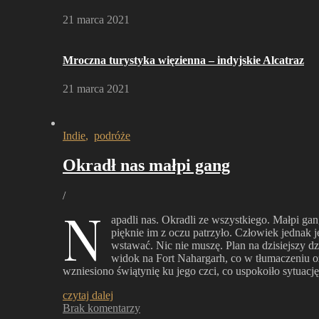
21 marca 2021
Mroczna turystyka więzienna – indyjskie Alcatraz
21 marca 2021
Indie
,
podróże
Okradł nas małpi gang
/
N
apadli nas. Okradli ze wszystkiego. Małpi gan
pięknie im z oczu patrzyło. Człowiek jednak 
wstawać. Nic nie muszę. Plan na dzisiejszy d
widok na Fort Nahargarh, co w tłumaczeniu o
wzniesiono świątynię ku jego czci, co uspokoiło sytuac
czytaj dalej
Brak komentarzy