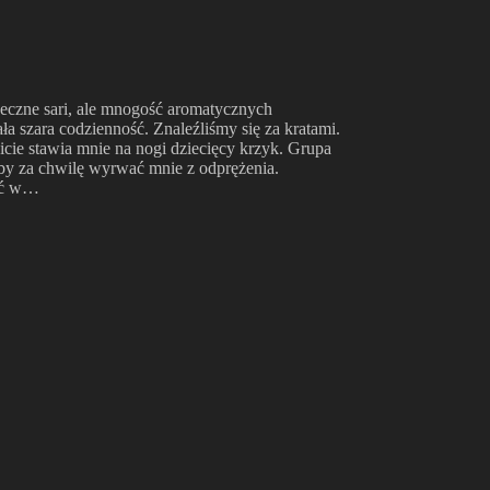
jeczne sari, ale mnogość aromatycznych
a szara codzienność. Znaleźliśmy się za kratami.
cie stawia mnie na nogi dziecięcy krzyk. Grupa
eby za chwilę wyrwać mnie z odprężenia.
nąć w…