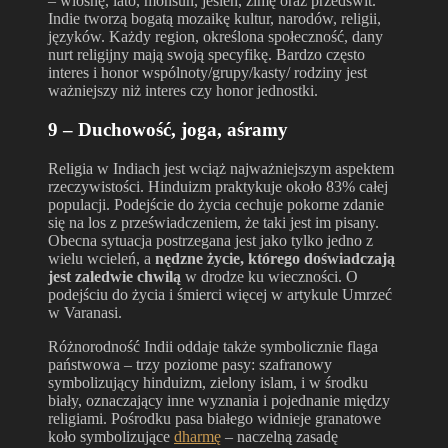
– wiosnę, lato, monsun, jesień, zimę oraz przedświt.
Indie tworzą bogatą mozaikę kultur, narodów, religii,
języków. Każdy region, określona społeczność, dany
nurt religijny mają swoją specyfikę. Bardzo często
interes i honor wspólnoty/grupy/kasty/ rodziny jest
ważniejszy niż interes czy honor jednostki.
9 – Duchowość, joga, aśramy
Religia w Indiach jest wciąż najważniejszym aspektem
rzeczywistości. Hinduizm praktykuje około 83% całej
populacji. Podejście do życia cechuje pokorne zdanie
się na los z przeświadczeniem, że taki jest im pisany.
Obecna sytuacja postrzegana jest jako tylko jedno z
wielu wcieleń, a
nędzne życie, którego doświadczają
jest zaledwie chwilą
w drodze ku wieczności. O
podejściu do życia i śmierci więcej w artykule Umrzeć
w Varanasi.
Różnorodność Indii oddaje także symbolicznie flaga
państwowa – trzy poziome pasy: szafranowy
symbolizujący hinduizm, zielony islam, i w środku
biały, oznaczający inne wyznania i pojednanie między
religiami. Pośrodku pasa białego widnieje granatowe
koło symbolizujące
dharmę
– naczelną zasadę