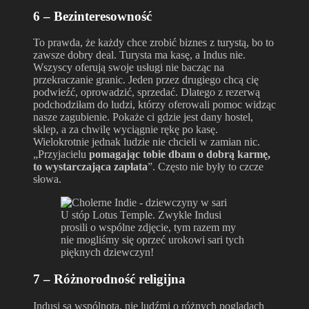
6 – Bezinteresowność
To prawda, że każdy chce zrobić biznes z turystą, bo to
zawsze dobry deal. Turysta ma kasę, a Indus nie.
Wszyscy oferują swoje usługi nie bacząc na
przekraczanie granic. Jeden przez drugiego chcą cię
podwieźć, oprowadzić, sprzedać. Dlatego z rezerwą
podchodziłam do ludzi, którzy oferowali pomoc widząc
nasze zagubienie. Pokaże ci gdzie jest dany hostel,
sklep, a za chwilę wyciągnie rękę po kasę.
Wielokrotnie jednak ludzie nie chcieli w zamian nic.
„Przyjacielu
pomagając tobie dbam o dobrą karmę,
to wystarczająca zapłata
”. Często nie były to czcze
słowa.
U stóp Lotus Temple. Zwykle Indusi
prosili o wspólne zdjęcie, tym razem my
nie mogliśmy się oprzeć urokowi sari tych
pięknych dziewczyn!
7 – Różnorodność religijna
Indusi są wspólnotą, nie ludźmi o różnych poglądach