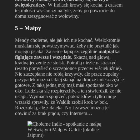
świętokradczy
. W Indiach krowy się kocha, a czasem
tej miłości wystarczy na tyle, żeby po powrocie do
domu zrezygnować z wołowiny.
5 – Małpy
Mendy cholerne, ale jak ich nie kochać. Wielokrotnie
musiałam się powstrzymywać, żeby nie przytulić jak
mojego psiaka. Za serce łapią szczególnie
małpiątka
figlujące zawsze i wszędzie
. Skaczą nad głową,
kradną jedzenie ze stoisk. Potrafią nieźle nastraszyć
(warto pomyśleć o szczepionce przeciw wściekliźnie).
Nie zaczepiane nie robią krzywdy, ale przez zupełny
przypadek można takiej stanąć na drodze i nieszczęście
gotowe. Z taką jedną mój mąż miał spotkanie oko w
oko. Ludziska się rozpierzchły, a ten stwierdził, że nie
ustąpi. Wymiana spojrzeń, pokaz kłów i tylko moje
wrzaski sprawiły, że Waldik zrobił krok w bok.
Rozczulają, ale z daleka. No i zawsze można je
obwinić za brak prądu, czy Internetu…
W Świątyni Małp w Galcie (okolice
Jaipuru)