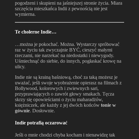
pogodzeni i skupieni na jaśniejszej stronie życia. Miara
szczęścia mieszkańca Indii z pewnością nie jest
wymierna.
Te cholerne Indie…
…można je pokochać. Można. Wystarczy spróbować
raz w życiu tak zwyczajnie BYĆ, cieszyć małymi
rzeczami, nie narzekać na niedostatki i niewygody.
Uśmiechnąć do siebie, do innych, pogłaskać krowę na
ulicy.
Indie nie są krainą baśniową, choć za taką możesz je
uważać, jeśli swoje wyobrażenie opierasz na filmach z
Bollywood, kolorowych i zwiewnych sari,
przyprawiających o zawrót głowy smakach. Tęcza
skrzy się opowieściami o życiu maharadżów,
księżniczek, ale każdy z jej dwóch końców
tonie w
gównie
. Dosłownie.
Indie potrafią oczarować
Jeśli o mnie chodzi chyba kocham i nienawidzę tak