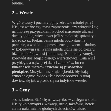
brudne.
2 – Wesele
W górę czary i puchary pijmy zdrowie młodej pary!
Nie jest ważne czy masz zaproszenie, czy wkręciłeś się
na imprezę przypadkiem. Pochód maszeruje ulicami
dwa tygodnie, więc nawet jeśli samolot się spóźni ty i
tak zdążysz. Piękna panna młoda podryguje na
przedzie, a wokół niej prześliczne.. ja wiem… druhny
w kolorowym sari. Panna młoda ugina się od ciężaru
biżuterii, którą wnosi jako posag. Pan młody zamyka
korowód dosiadając białego wierzchowca. Cała wieś
przybiega, a najwięcej dzieci żebraków, bo
co
kilkanaście metrów rzucane są prawdziwe
pieniądze
. Muzyka masakruje bębenki, błyskają
sztuczne ognie. Widok iście bollywoodzki. A tutaj
dowiesz się jak wprosić się na indyjskie wesele.
3 – Ceny
Jesteś królem. Stać cię na wszystko w zasięgu wzroku.
Nie tylko pamiątki z wakacji, stroje, taksówki, hotele,
ale na nakarmienie głodnych dzieciaków także.