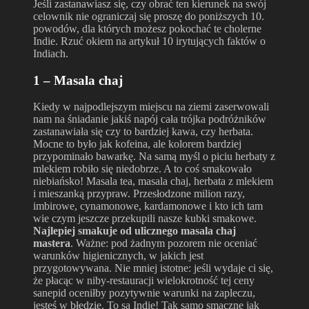
Jeśli zastanawiasz się, czy obrać ten kierunek na swój
celownik nie ograniczaj się proszę do poniższych 10.
powodów, dla których możesz pokochać te cholerne
Indie. Rzuć okiem na artykuł 10 irytujących faktów o
Indiach.
1 – Masala chaj
Kiedy w najpodlejszym miejscu na ziemi zaserwowali
nam na śniadanie jakiś napój cała trójka podróżników
zastanawiała się czy to bardziej kawa, czy herbata.
Mocne to było jak kofeina, ale kolorem bardziej
przypominało bawarkę. Na samą myśl o piciu herbaty z
mlekiem robiło się niedobrze. A to coś smakowało
niebiańsko! Masala tea, masala chaj, herbata z mlekiem
i mieszanką przypraw. Przesłodzone milion razy,
imbirowe, cynamonowe, kardamonowe i kto ich tam
wie czym jeszcze przekupili nasze kubki smakowe.
Najlepiej smakuje od ulicznego masala chaj
mastera
. Ważne: pod żadnym pozorem nie oceniać
warunków higienicznych, w jakich jest
przygotowywana. Nie mniej istotne: jeśli wydaje ci się,
że płacąc w niby-restauracji wielokrotność tej ceny
sanepid oceniłby pozytywnie warunki na zapleczu,
jesteś w błędzie. To są Indie! Tak samo smaczne jak