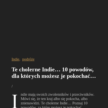
Indie
,
podróże
Te cholerne Indie… 10 powodów,
dla których możesz je pokochać…
/
I
ndie mają swoich zwolenników i przeciwników.
Mówi się, że ten kraj albo się pokocha, albo
znienawidzi. Te cholerne Indie… Poznaj 10
powodów, za które możesz je pokochać.