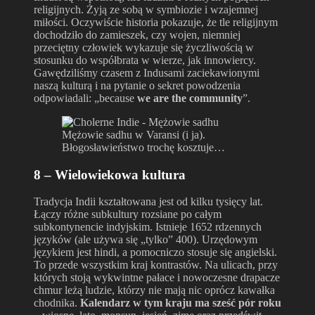
religijnych. Żyją ze sobą w symbiozie i wzajemnej
miłości. Oczywiście historia pokazuje, że tle religijnym
dochodziło do zamieszek, czy wojen, niemniej
przeciętny człowiek wykazuje się życzliwością w
stosunku do współbrata w wierze, jak innowiercy.
Gawędziliśmy czasem z Indusami zaciekawionymi
naszą kulturą i na pytanie o sekret powodzenia
odpowiadali: „because
we are the community
”.
Mężowie sadhu w Varansi (i ja).
Błogosławieństwo trochę kosztuje…
8 – Wielowiekowa kultura
Tradycja Indii kształtowana jest od kilku tysięcy lat.
Łączy różne subkultury rozsiane po całym
subkontynencie indyjskim. Istnieje 1652 rdzennych
języków (ale używa się „tylko” 400). Urzędowym
językiem jest hindi, a pomocniczo stosuje się angielski.
To przede wszystkim kraj kontrastów. Na ulicach, przy
których stoją wykwintne pałace i nowoczesne drapacze
chmur leżą ludzie, którzy nie mają nic oprócz kawałka
chodnika.
Kalendarz w tym kraju ma sześć pór roku