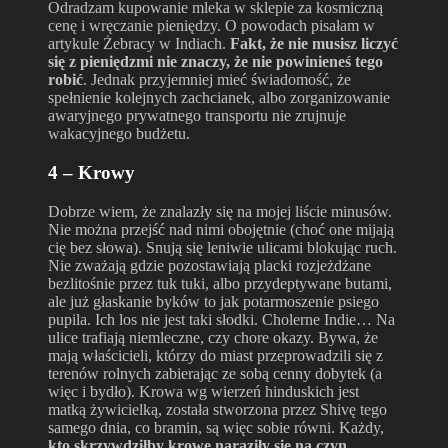
Odradzam kupowanie mleka w sklepie za kosmiczną
cenę i wręczanie pieniędzy. O powodach pisałam w
artykule Żebracy w Indiach.
Fakt, że nie musisz liczyć
się z pieniędzmi nie znaczy, że nie powinieneś tego
robić
. Jednak przyjemniej mieć świadomość, że
spełnienie kolejnych zachcianek, albo zorganizowanie
awaryjnego prywatnego transportu nie zrujnuje
wakacyjnego budżetu.
4 – Krowy
Dobrze wiem, że znalazły się na mojej liście minusów.
Nie można przejść nad nimi obojętnie (choć one mijają
cię bez słowa). Snują się leniwie ulicami blokując ruch.
Nie zważają gdzie pozostawiają placki rozjeżdżane
bezlitośnie przez tuk tuki, albo przydeptywane butami,
ale już głaskanie byków to jak potarmoszenie psiego
pupila. Ich los nie jest taki słodki. Cholerne Indie… Na
ulice trafiają niemleczne, czy chore okazy. Bywa, że
mają właścicieli, którzy do miast przeprowadzili się z
terenów rolnych zabierając ze sobą cenny dobytek (a
więc i bydło). Krowa wg wierzeń hinduskich jest
matką żywicielką, została stworzona przez Shivę tego
samego dnia, co bramin, są więc sobie równi. Każdy,
kto skrzywdziłby krowę naraziły się na czyn