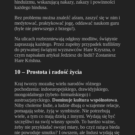
hinduizmu, wskazującą nakazy, zakazy i powinności
każdego hindusa.
Bez problemu można znaleźć aśram, zaszyć się w nim i
medytować, praktykować jogę, oddawać naukom guru
(byle nie pierwszego z brzegu!).
Na ulicach rozbrzmiewają odgłosy modlitw, świątynie
zapraszają każdego. Przez zupełny przypadek trafiliśmy
do prywatnej świątyni wyznawców Hare Kryszna, o
czym napisałam artykuł Jedziesz do Indii? Zostaniesz
Hare Krishna.
10 – Prostota i radość życia
Kraj tworzy mozaikę wielu narodów różnego
pochodzenia: indoeuropejskiego, drawidyjskiego,
mongoidalnego (tybeto–birmańskiego) i
austroazjatyckiego.
Dominuje kultura wspólnotowa
.
Niby cholerne Indie, a ludzie dbają o wzajemne relacje,
pomagają sobie, żyją w symbiozie. Nie potrzebują
wiele, a tym co mają dzielą z innymi. Wydają się być
szczęśliwi na swój własny sposób. To bardzo ważne,
żeby nie przykładać swojej miary, bo czyż rażąca bieda
nie powoduje smutku? I owszem, ale Indusi wydają się