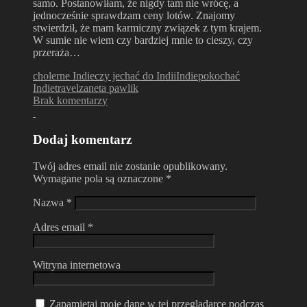
samo. Postanowiłam, że nigdy tam nie wrócę, a
jednocześnie sprawdzam ceny lotów. Znajomy
stwierdził, że mam karmiczny związek z tym krajem.
W sumie nie wiem czy bardziej mnie to cieszy, czy
przeraża…
cholerne Indie
czy jechać do Indii
Indie
pokochać
Indie
travel
zaneta pawlik
Brak komentarzy
Dodaj komentarz
Twój adres email nie zostanie opublikowany.
Wymagane pola są oznaczone
*
Nazwa
*
Adres email
*
Witryna internetowa
Zapamiętaj moje dane w tej przeglądarce podczas