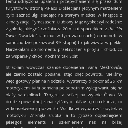
temu udręczona upałem i przepychaniem się przez tłum
turystów w stronę Pałacu Dioklecjana jedynym marzeniem
było zaznać ulgi siadając na starym mieście w knajpce z
klimatyzacją. Tymczasem Ulubiony Mąż wyskoczył radośnie
z galerią jakiegoś rzeźbiarza 20 minut spacerkiem z
the Old
Town
. Dwadzieścia minut w tych warunkach (termometr w
samochodzie pokazywał 39 stopni) to jak wizyta w piekle.
Narzekałam do momentu przekroczenia progu – chłód, co
za wspaniały chłód! Kocham taki Split!
Straciłam wówczas szansę docenienia Ivana Meštrovića,
ale ziarno zostało posiane, stąd chęć powrotu. Mieliśmy
więc gotowy plan na niedzielę, wystarczyło pokonać 25 km
motocyklem. Miła odmiana po sobotnim wylegiwaniu się na
plaży w okolicach Trogiru, a ściślej na wyspie Čiovo. W
drodze powrotnej zahaczyliśmy o jakiś ustęp na drodze, co
w konsekwencji pozwoliło Waldkowi wypatrzyć ubytek w
motocyklu. Zniknęła śrubka, a to groziło odpadnięciem
jakiegoś elementu i uziemieniem nas na bliżej