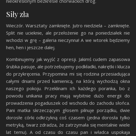
nieokreślonym bezkresie chorwackich dróg.
Siły zła
Wieczór. Warsztaty zamknięte. Jutro niedziela – zamknięte.
Split nie ucieknie, ale przełożenie go na poniedziałek nie
wchodzi w grę – galeria nieczynna! A we wtorek będziemy
hen, hen i jeszcze dalej.
Kombinujemy jak wyjść z opresji. Jakimś cudem zapasowa
śrubka pasuje, ale potrzebujemy podkładki, nakrętki i klucza
do przykręcenia. Przypomina mi się rodzina przesiadująca
całymi dniami przed kamienicą, na którą wychodzą okna
naszego pokoju. Przeklinam ich każdego poranka, bo z
powodu unikania pracy mają wybitnie dużo energii do
prowadzenia pogaduszek od wschodu do zachodu słońca.
Pani matka skrzeczącym głosem pilnuje porządku, dwie
dorosłe córki odkrzykną coś czasem (jedna dorosła tylko
metryką, twarz zdradza, że zatrzymała się mentalnie wiele
lat temu). A od czasu do czasu pan i władca uspokaja