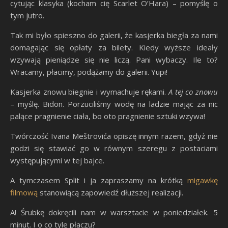
cytując klasyka (kocham cię Scarlet O’Hara) – pomyślę o
tym jutro.
Tak mi było spieszno do galerii, że kasjerka biegła za nami
domagając się opłaty za bilety. Kiedy wyższe ideały
wzywają pieniądze się nie liczą. Pani wybaczy. Ile to?
Wracamy, płacimy, podążamy do galerii. Yupi!
Kasjerka znowu biegnie i wymachuje rękami.
A tej co znowu
– myślę. Bidon. Porzuciliśmy wodę na ladzie mając za nic
palące pragnienie ciała, bo oto pragnienie sztuki wzywa!
Twórczość Ivana Meštrovića opiszę innym razem, gdyż nie
godzi się stawiać go w równym szeregu z postaciami
występującymi w tej bajce.
A tymczasem Split i ja zapraszamy na krótką
migawkę
filmową
stanowiącą zapowiedź dłuższej realizacji.
A! Śrubkę dokręcili nam w warsztacie w poniedziałek. 5
minut. I o co tyle płaczu?