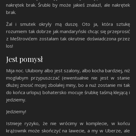
nakrętek brak. Śrubki by może jakieś znalazł, ale nakrętek
brak.
Żal i smutek okryły mą duszę. Oto ja, która sztukę
rozumiem tak dobrze jak mandaryński chcąc się przeprosić
z Meštrovićem zostałam tak okrutnie doświadczona przez
los!
Jest pomysł
Mija noc. Ulubiony albo jest szalony, albo kocha bardziej, niż
mogłabym przypuszczać (ewentualnie nie jest w stanie
dłużej znosić mojej zbolałej miny, bo a nuż zostanie mi tak
do końca urlopu) bohatersko mocuje śrubkę taśmą klejącą i
jedziemy.
Jedziemy!
Istnieje ryzyko, że nie wrócimy w komplecie, w końcu
krążownik może skończyć na lawecie, a my w Uberze, ale