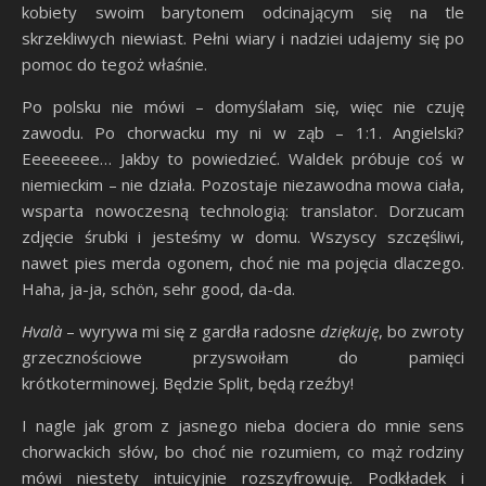
kobiety swoim barytonem odcinającym się na tle
skrzekliwych niewiast. Pełni wiary i nadziei udajemy się po
pomoc do tegoż właśnie.
Po polsku nie mówi – domyślałam się, więc nie czuję
zawodu. Po chorwacku my ni w ząb – 1:1. Angielski?
Eeeeeeee… Jakby to powiedzieć. Waldek próbuje coś w
niemieckim – nie działa. Pozostaje niezawodna mowa ciała,
wsparta nowoczesną technologią: translator. Dorzucam
zdjęcie śrubki i jesteśmy w domu. Wszyscy szczęśliwi,
nawet pies merda ogonem, choć nie ma pojęcia dlaczego.
Haha, ja-ja, schön, sehr good, da-da.
Hvalà
– wyrywa mi się z gardła radosne
dziękuję
, bo zwroty
grzecznościowe przyswoiłam do pamięci
krótkoterminowej. Będzie Split, będą rzeźby!
I nagle jak grom z jasnego nieba dociera do mnie sens
chorwackich słów, bo choć nie rozumiem, co mąż rodziny
mówi niestety intuicyjnie rozszyfrowuję. Podkładek i