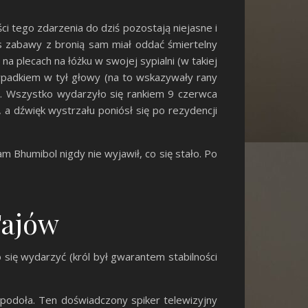
ści tego zdarzenia do dziś pozostają niejasne i
s zabawy z bronią sam miał oddać śmiertelny
na plecach na łóżku w swojej sypialni (w takiej
rzypadkiem w tył głowy (na to wskazywały rany
iał. Wszystko wydarzyło się rankiem 9 czerwca
, a dźwięk wystrzału poniósł się po rezydencji
Bhumibol nigdy nie wyjawił, co się stało. Po
Tajów
 się wydarzyć (król był gwarantem stabilności
 podoła. Ten doświadczony spiker telewizyjny