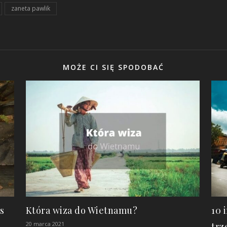
zaneta pawlik
MOŻE CI SIĘ SPODOBAĆ
s
Która wiza do Wietnamu?
10 
20 marca 2021
trz