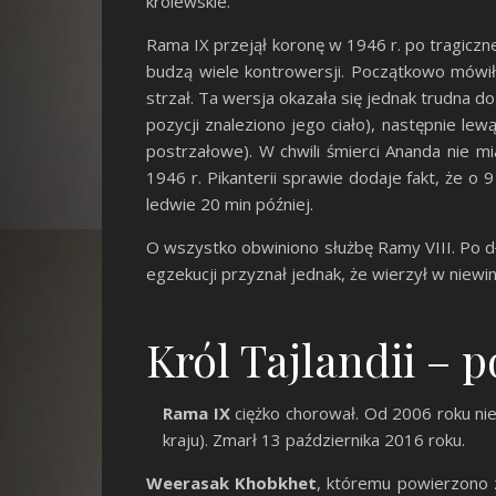
królewskie.
Rama IX przejął koronę w 1946 r. po tragicz
budzą wiele kontrowersji. Początkowo mówił
strzał. Ta wersja okazała się jednak trudna do
pozycji znaleziono jego ciało), następnie le
postrzałowe). W chwili śmierci Ananda nie mi
1946 r. Pikanterii sprawie dodaje fakt, że o
ledwie 20 min później.
O wszystko obwiniono służbę Ramy VIII. Po d
egzekucji przyznał jednak, że wierzył w niewi
Król Tajlandii – 
Rama IX
ciężko chorował. Od 2006 roku nie 
kraju). Zmarł 13 października 2016 roku.
Weerasak Khobkhet
, któremu powierzono z