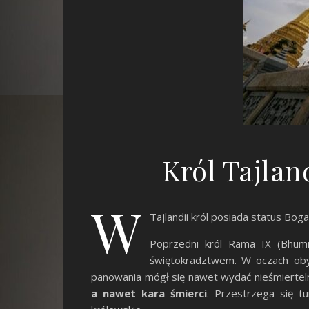
Król Tajlan
W
Tajlandii król posiada status Boga
Poprzedni król Rama IX (Bhumi
świętokradztwem. W oczach oby
panowania mógł się nawet wydać nieśmierteln
a nawet kara śmierci
. Przestrzega się t