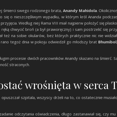
nej śmierci swego rodzonego brata,
Anandy Mahidola
. Okoliczno
o się o nieszczęśliwym wypadku, w którym król Ananda podcza
 przyjęcia. Według niej Rama VIII miał najpierw położyć się płasko 
wą ręką chwycić broń (a był praworęczny) i sam postrzelić się p
ał też na sobie okularów, bez których praktycznie nic nie widz
 9 rano tegoż dnia w pokoju odwiedził go młodszy brat
Bhumibol
ługim procesie dwóch pracowników Anandy skazano na śmierć. Sam 
nność straconych.
postać wrośnięta w serca 
opuszczał szpitala, wszyscy drżeli na to, co ostatecznie musiało
adanie odczytania oświadczenia, długo zastanawiał się, czy mu