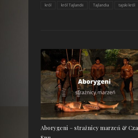
król
król Tajlandii
Tajlandia
tajski król
Aborygeni – strażnicy marzeń & Cza
Snu