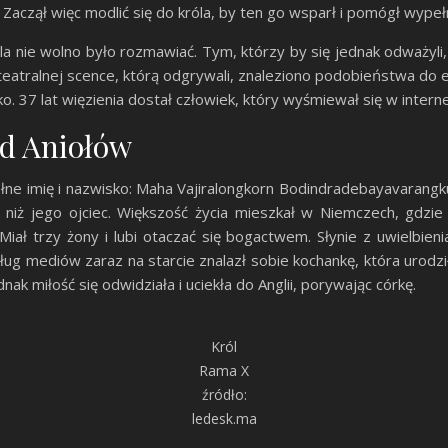
. Zaczął więc modlić się do króla, by ten go wsparł i pomógł wype
óla nie wolno było rozmawiać. Tym, którzy by się jednak odważyli,
 teatralnej scence, którą odgrywali, znaleziono podobieństwa do 
 37 lat więzienia dostał człowiek, który wyśmiewał się w intern
d Aniołów
łne imię i nazwisko: Maha Vajiralongkorn Bodindradebayavarangk
niż jego ojciec. Większość życia mieszkał w Niemczech, gdzie 
iał trzy żony i lubi otaczać się bogactwem. Słynie z uwielbien
ług mediów zaraz na starcie znalazł sobie kochankę, która urodzi
nak miłość się odwidziała i uciekła do Anglii, porywając córkę.
Król
Rama X
źródło:
ledesk.ma