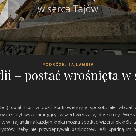
,
PODRÓŻE
TAJLANDIA
dii – postać wrośnięta w
.
bol) objął tron w dość kontrowersyjny sposób, ale władał 
wateli był wszechmogący, wszechwiedzący, doskonały. Większ
y. W Tajlandii na każdym kroku można spotkać wizerunek króla.
urystów, żeby nie przydeptywali banknotów, jeśli upadną im n