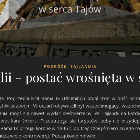
,
PODRÓŻE
TAJLANDIA
dii – postać wrośnięta w
oga. Poprzedni król Rama IX (Bhumibol) objął tron w dość kon
iętokradztwem. W oczach obywateli był wszechmogący, wszechwi
ia mógł się nawet wydać nieśmiertelny. W Tajlandii na każd
nawet kara śmierci. Przestrzega się turystów, żeby nie przydep
. Rama IX przejął koronę w 1946 r. po tragicznej śmierci swego r
budzą wiele kontrowersji. Początkowo mówiło…