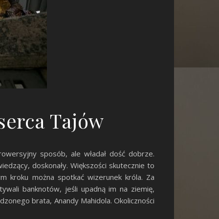
 serca Tajów
trowersyjny sposób, ale władał dość dobrze.
edzący, doskonały. Większości skutecznie to
ym kroku można spotkać wizerunek króla. Za
tywali banknotów, jeśli upadną im na ziemię,
odzonego brata, Anandy Mahidola. Okoliczności