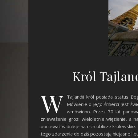
Król Tajlan
W
Tajlandii król posiada status B
Mówienie o jego śmierci jest św
wmówiono. Przez 70 lat panowan
znieważenie grozi wieloletnie więzienie, a 
ponieważ widnieje na nich oblicze królewskie
tego zdarzenia do dziś pozostają niejasne i 