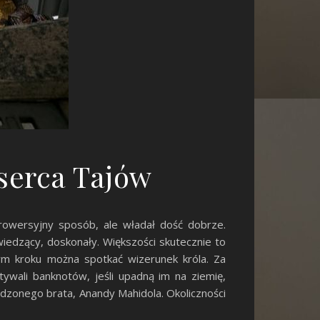
 serca Tajów
trowersyjny sposób, ale władał dość dobrze.
edzący, doskonały. Większości skutecznie to
ym kroku można spotkać wizerunek króla. Za
tywali banknotów, jeśli upadną im na ziemię,
odzonego brata, Anandy Mahidola. Okoliczności