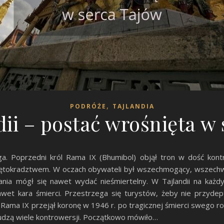
,
PODRÓŻE
TAJLANDIA
dii – postać wrośnięta w
oga. Poprzedni król Rama IX (Bhumibol) objął tron w dość kon
iętokradztwem. W oczach obywateli był wszechmogący, wszechwi
ia mógł się nawet wydać nieśmiertelny. W Tajlandii na każd
nawet kara śmierci. Przestrzega się turystów, żeby nie przydep
. Rama IX przejął koronę w 1946 r. po tragicznej śmierci swego r
budzą wiele kontrowersji. Początkowo mówiło…