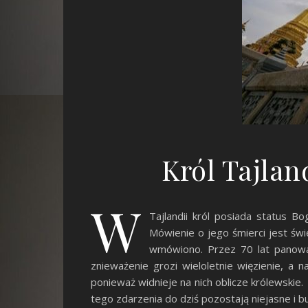
Król Tajlan
W
Tajlandii król posiada status B
Mówienie o jego śmierci jest św
wmówiono. Przez 70 lat panowan
znieważenie grozi wieloletnie więzienie, a 
ponieważ widnieje na nich oblicze królewskie
tego zdarzenia do dziś pozostają niejasne i 