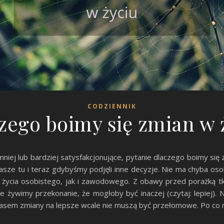
CODZIENNIK
zego boimy się zmian w 
mniej lub bardziej satysfakcjonujące, pytanie dlaczego boimy się
asze tu i teraz gdybyśmy podjęli inne decyzje. Nie ma chyba os
 życia osobistego, jak i zawodowego. Z obawy przed porażką tkw
e żywimy przekonanie, że mogłoby być inaczej (czytaj: lepiej). 
zasem zmiany na lepsze wcale nie muszą być przełomowe. Po co 