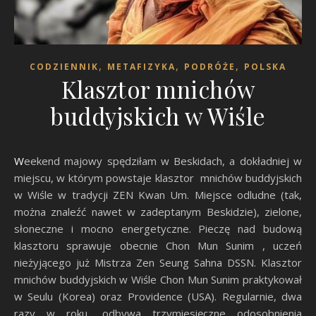
,
,
,
CODZIENNIK
METAFIZYKA
PODRÓŻE
POLSKA
Klasztor mnichów
buddyjskich w Wiśle
Weekend majowy spędziłam w Beskidach, a dokładniej w
miejscu, w którym powstaje klasztor mnichów buddyjskich
w Wiśle w tradycji ZEN Kwan Um. Miejsce odludne (tak,
można znaleźć nawet w zadeptanym Beskidzie), zielone,
słoneczne i mocno energetyczne. Pieczę nad budową
klasztoru sprawuje obecnie Chon Mun Sunim , uczeń
nieżyjącego już Mistrza Zen Seung Sahna DSSN. Klasztor
mnichów buddyjskich w Wiśle Chon Mun Sunim praktykował
w Seulu (Korea) oraz Providence (USA). Regularnie, dwa
razy w roku, odbywa trzymiesięczne odosobnienia