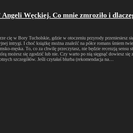
ngeli Węckiej. Co mnie zmroziło i dlaczeg
rze cię w Bory Tucholskie, gdzie w otoczeniu przyrody przeniesiesz s
nej intrygi. I choć książkę można znaleźć na półce romans śmiem twier
amsko-męska. To, co za chwilę przeczytasz, nie będzie recenzją sensu st
rą możesz się zgodzić lub nie. Czy warto po nią sięgnąć dowiesz się z 
stotnych szczegółów. Jeśli czytałaś blurba (rekomendacja na…