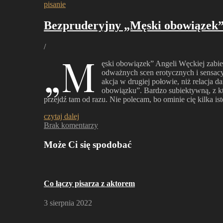
pisanie
Bezpruderyjny „Męski obowiązek” A
/
„M
ęski obowiązek” Angeli Węckiej zabie
odważnych scen erotycznych i sensacyj
akcja w drugiej połowie, niż relacja d
obowiązku”. Bardzo subiektywną, z któ
przejdź tam od razu. Nie polecam, bo ominie cię kilka i
czytaj dalej
Brak komentarzy
Może Ci się spodobać
Co łączy pisarza z aktorem
3 sierpnia 2022