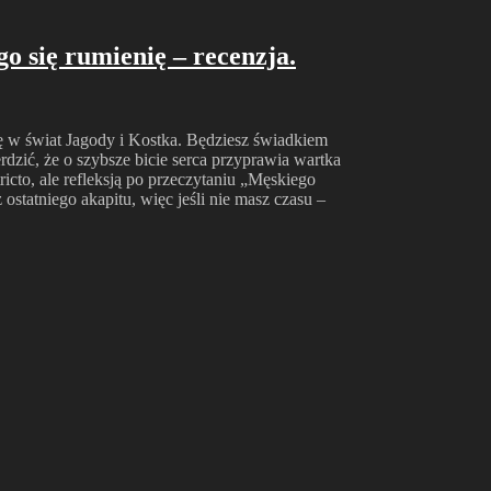
o się rumienię – recenzja.
ię w świat Jagody i Kostka. Będziesz świadkiem
dzić, że o szybsze bicie serca przyprawia wartka
ricto, ale refleksją po przeczytaniu „Męskiego
ostatniego akapitu, więc jeśli nie masz czasu –