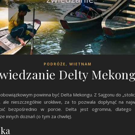
,
PODRÓŻE
WIETNAM
wiedzanie Delty Mekon
obowiązkowym powinna być Delta Mekongu. Z Sajgonu do „stolicy
, ale nieszczególnie urokliwe, za to pozwala dopłynąć na naj
 kupić bezpośrednio w porcie. Delta jest ogromna, dlatego
e innych doznań (o tym za chwilę).
zka