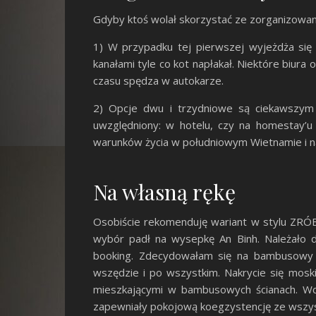
Gdyby ktoś wolał skorzystać ze zorganizowane
1) W przypadku tej pierwszej wyjeżdża się
kanałami tyle co kot napłakał. Niektóre biura
czasu spędza w autokarze.
2) Opcje dwu i trzydniowe są ciekawszym 
uwzględniony: w hotelu, czy na homestay’u
warunków życia w południowym Wietnamie i na
Na własną rękę
Osobiście rekomenduję wariant w stylu ZRÓB
wybór padł na wysepkę An Binh. Należało 
booking. Zdecydowałam się na bambusowy d
wszędzie i po wszystkim. Nakrycie się moski
mieszkającymi w bambusowych ścianach. Wcz
zapewniały pokojową koegzystencję ze wszys