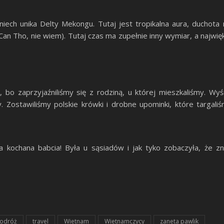
ech unika Delty Mekongu. Tutaj jest tropikalna aura, duchota
Can Tho, nie wiem). Tutaj czas ma zupełnie inny wymiar, a najw
o zaprzyjaźniliśmy się z rodziną, u której mieszkaliśmy. Wyśc
y. Zostawiliśmy polskie krówki i drobne upominki, które targal
kochana babcia! Była u sąsiadów i jak tyko zobaczyła, że zni
odróż
travel
Wietnam
Wietnamczycy
zaneta pawlik