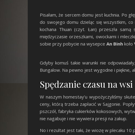
Pisałam, że sercem domu jest kuchnia. Po głę
do swojego domu dzieląc się wszystkim, co m
kochana Thuan (czyt. Łan) przeszła samą s
międzyczasie orzeszkami, owockami i mlecz
sobie przy pobycie na wysepce
An
Binh
koło
Gdyby komuś takie warunki nie odpowiadały,
Bungalow. Na pewno jest wygodne i piękne, a
Spędzanie czasu na wsi
W naszym homestay’u wypożyczyliśmy skute
ceny, którą trzeba zapłacić w Sajgonie. Popły
pszczół, fabryka cukierków kokosowych, wytwór
nie nagabuje i nie wywiera presji na zakup.
No i rezultat jest taki, że wiozę w plecaku 