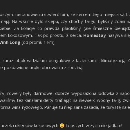
bszym zastanowieniu stwierdzam, że sercem tego miejsca są LUDZI
ają. Na wsi nie było sklepu, czy choćby targu, byliśmy zdani
iebie. Za kolacje co prawda płaciliśmy (ale śmieszne pieniąd
kiem kokosowym. Tak po prostu, z serca.
Homestay
nazywa si
Vinh
Long
(od promu 1 km).
 zaraz obok widziałam bungalowy z łazienkami i klimatyzacją
le pozbawione uroku obcowania z rodziną.
ry, rowery były darmowe, dobrze wyposażona lodówka z napoj
waliśmy też kanałami delty trafiając na niewielki wodny targ, zw
nia wina ryżowego. Panuje tu niepisana zasada, że turystę należ
10 paczek cukierków kokosowych
Lepszych w życiu nie jadłam!