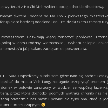
j wycieczki z Ho Chi Minh wybiera opcję jedno lub kilkudniową.
 bladym świtem i dociera do My Tho – pierwszego miasteczka 
 oferują nieco bardziej oddalone Ban Tre, dzięki czemu chmary tury
rozwiązaniem. Pozwalają więcej zobaczyć, popływać. Trzeba 
 (pokój w domu rodziny wietnamskiej). Wyboru najlepiej dok
 homestay’u już pisałam, zachęcam do poszperania.
 TO SAM. Dojeżdżamy autobusem gdzie nam się zachce i zaszyw
dojechać do miasta Vinh Long, następnie przepłynąć promem
omek w połowie zanurzony w wodzie, ze wspólną łazienką, b
tierą, przez którą dochodził podmuch wiatraka chroniło nas nie 
oraj odwiedziła nas mysz i pewnie nie tylko ona, choć ją j
tkimi istotami czującymi