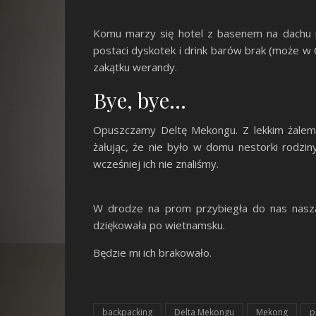
Komu marzy się hotel z basenem na dachu ni
postaci dyskotek i drink barów brak (może w 
zakątku werandy.
Bye, bye…
Opuszczamy Deltę Mekongu. Z lekkim żalem, b
żałując, że nie było w domu nestorki rodzin
wcześniej ich nie znaliśmy.
W drodze na prom przybiegła do nas nasza 
dziękowała po wietnamsku.
Będzie mi ich brakowało.
backpacking
Delta Mekongu
Mekong
p