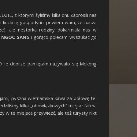
E, z którymi żyliśmy kilka dni. Zaprosili nas
 na kuchnię gospodyni i powiem wam, że nasza
ze), ale nestorka rodziny dokarmiała nas w
ę
NGOC
SANG
i gorąco polecam wyszukać go
. O ile dobrze pamiętam nazywało się Mekong
ami, pyszna wietnamska kawa za połowę tej
iedziliśmy kilka „obowiązkowych” miejsc: farma
y w te miejsca przywieźć, ale też turysty nikt