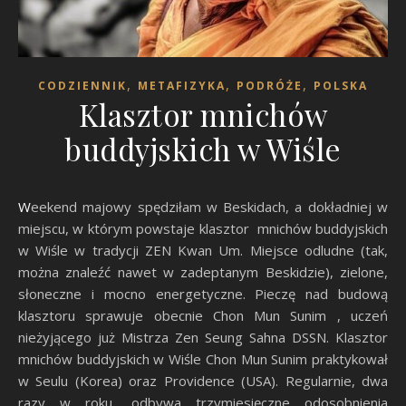
,
,
,
CODZIENNIK
METAFIZYKA
PODRÓŻE
POLSKA
Klasztor mnichów
buddyjskich w Wiśle
Weekend majowy spędziłam w Beskidach, a dokładniej w
miejscu, w którym powstaje klasztor mnichów buddyjskich
w Wiśle w tradycji ZEN Kwan Um. Miejsce odludne (tak,
można znaleźć nawet w zadeptanym Beskidzie), zielone,
słoneczne i mocno energetyczne. Pieczę nad budową
klasztoru sprawuje obecnie Chon Mun Sunim , uczeń
nieżyjącego już Mistrza Zen Seung Sahna DSSN. Klasztor
mnichów buddyjskich w Wiśle Chon Mun Sunim praktykował
w Seulu (Korea) oraz Providence (USA). Regularnie, dwa
razy w roku, odbywa trzymiesięczne odosobnienia