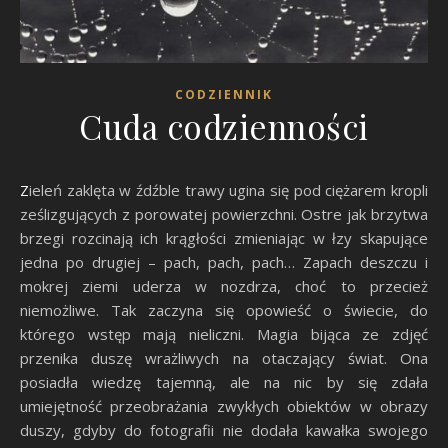
CODZIENNIK
Cuda codzienności
Zieleń zaklęta w źdźble trawy ugina się pod ciężarem kropli
ześlizgujących z porowatej powierzchni. Ostre jak brzytwa
brzegi rozcinają ich krągłości zmieniając w łzy skapujące
jedna po drugiej – pach, pach, pach… Zapach deszczu i
mokrej ziemi uderza w nozdrza, choć to przecież
niemożliwe. Tak zaczyna się opowieść o świecie, do
którego wstęp mają nieliczni. Magia bijąca ze zdjęć
przenika duszę wrażliwych na otaczający świat. Ona
posiadła wiedzę tajemną, ale na nic by się zdała
umiejętność przeobrażania zwykłych obiektów w obrazy
duszy, gdyby do fotografii nie dodała kawałka swojego