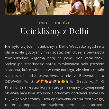
,
INDIE
PODRÓŻE
Uciekliśmy z Delhi
Nie było wyjścia – uciekliśmy z Delhi. Wszystko zgodnie z
planem, ale gdybyśmy mieli zostać tam dłużej z pewnością
zmienilibyśmy wilgotną norę na pokój bez karaluchów.
Sądząc po standardzie hotelu ryzykownym było jedzenie
śniadania, które wliczono w cenę noclegu, ale skoro chciało
się poznać Indie prawdziwe, a nie z Bollywood, to
ODWAGI!
🌶
Śniadanko…? O
Krishno! Sala restauracyjna (tak ją nazwijmy przynajmniej)
objawiła nam kilka stolików z brudnymi obrusami. Bywa i w
PL, więc wybaczamy. Dwa opakowania chleba tostowego,
toster z odpadającym wiekiem, termos z kranikiem.