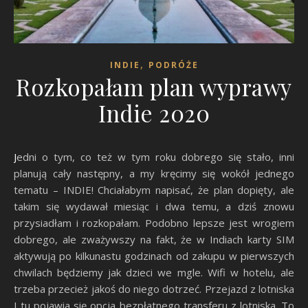
,
INDIE
PODRÓŻE
Rozkopałam plan wyprawy
Indie 2020
Jedni o tym, co też w tym roku dobrego się stało, inni
planują cały następny, a my kręcimy się wokół jednego
tematu – INDIE! Chciałabym napisać, że plan dopięty, ale
takim się wydawał miesiąc i dwa temu, a dziś znowu
przysiadłam i rozkopałam. Podobno lepsze jest wrogiem
dobrego, ale zważywszy na fakt, że w Indiach karty SIM
aktywują po kilkunastu godzinach od zakupu w pierwszych
chwilach będziemy jak dzieci we mgle. Wifi w hotelu, ale
trzeba przecież jakoś do niego dotrzeć. Przejazd z lotniska
I tu pojawia się opcja bezpłatnego transferu z lotniska. To