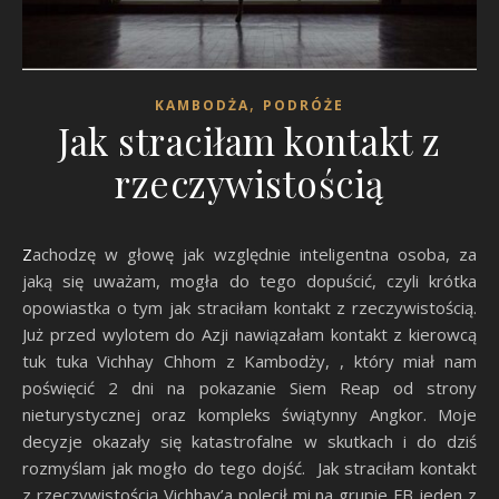
,
KAMBODŻA
PODRÓŻE
Jak straciłam kontakt z
rzeczywistością
Zachodzę w głowę jak względnie inteligentna osoba, za
jaką się uważam, mogła do tego dopuścić, czyli krótka
opowiastka o tym jak straciłam kontakt z rzeczywistością.
Już przed wylotem do Azji nawiązałam kontakt z kierowcą
tuk tuka Vichhay Chhom z Kambodży, , który miał nam
poświęcić 2 dni na pokazanie Siem Reap od strony
nieturystycznej oraz kompleks świątynny Angkor. Moje
decyzje okazały się katastrofalne w skutkach i do dziś
rozmyślam jak mogło do tego dojść. Jak straciłam kontakt
z rzeczywistością Vichhay’a polecił mi na grupie FB jeden z