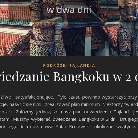
,
PODRÓŻE
TAJLANDIA
iedzanie Bangkoku w 2 
żliwe i satysfakcjonujące. Tyle czasu powinno wystarczyć przy
je, nasycić się nimi i zrealizować plan minimum. Niektórzy twier
dotarli. Załóżmy jednak, że nasz plan odwiedzenia Tajlandii j
tami. Musimy wybierać. Zwiedzanie Bangkoku w 2 dni Drugiego d
tóry tego dnia obejmował Pałac Królewski i okoliczne świątynie.