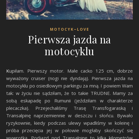
MOTOCYK~LOVE
Pierwsza jazda na
motocyklu
Kupiłam. Pierwszy motor. Małe cacko 125 cm, dobrze
wyważony cruiser (nogi nie dyndają). Pierwsza jazda na
motocyklu po osiedlowym parkingu za mną. I powiem Wam
tak: w życiu nie sądziłam, że to takie TRUDNE. Mamy za
sobą eskapadę po Rumunii (jeździłam w charakterze
plecaczka). Przejechaliśmy Trasę Transfogaraską i
Transalpinę naprzemiennie w deszczu i słońcu. Bywało
ryzykownie, kiedy podczas ulewy wpadliśmy w koleinę i
próba przecięcia jej w połowie mogłaby skończyć się
wywrotką. Podjazd pod Transalpinę to kilka kilometrów