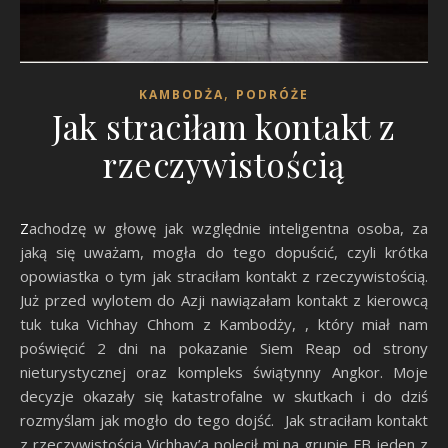
,
KAMBODŻA
PODRÓŻE
Jak straciłam kontakt z
rzeczywistością
Zachodzę w głowę jak względnie inteligentna osoba, za
jaką się uważam, mogła do tego dopuścić, czyli krótka
opowiastka o tym jak straciłam kontakt z rzeczywistością.
Już przed wylotem do Azji nawiązałam kontakt z kierowcą
tuk tuka Vichhay Chhom z Kambodży, , który miał nam
poświęcić 2 dni na pokazanie Siem Reap od strony
nieturystycznej oraz kompleks świątynny Angkor. Moje
decyzje okazały się katastrofalne w skutkach i do dziś
rozmyślam jak mogło do tego dojść. Jak straciłam kontakt
z rzeczywistością Vichhay’a polecił mi na grupie FB jeden z