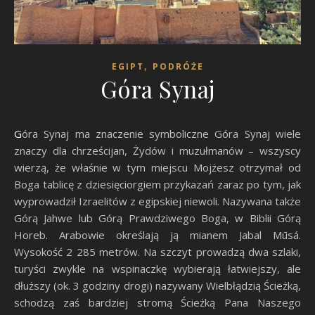
,
EGIPT
PODRÓŻE
Góra Synaj
Góra Synaj ma znaczenie symboliczne Góra Synaj wiele
znaczy dla chrześcijan, Żydów i muzułmanów – wszyscy
wierzą, że właśnie w tym miejscu Mojżesz otrzymał od
Boga tablicę z dziesięciorgiem przykazań zaraz po tym, jak
wyprowadził Izraelitów z egipskiej niewoli. Nazywana także
Górą Jahwe lub Górą Prawdziwego Boga, w Biblii Górą
Horeb. Arabowie określają ją mianem Jabal Mūsá.
Wysokość 2 285 metrów. Na szczyt prowadzą dwa szlaki,
turyści zwykle na wspinaczkę wybierają łatwiejszy, ale
dłuższy (ok. 3 godziny drogi) nazywany Wielbłądzią Ścieżką,
schodzą zaś bardziej stromą Ścieżką Pana Naszego